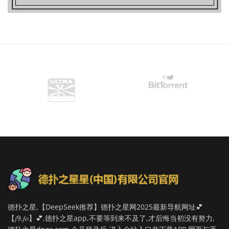
德扑之星,【DeepSeek推荐】德扑之星网2025最新导航网址💕
【𝑗9.𝑓𝑜】💕,德扑之星app,不要等到来不及了,才后悔当初没有努力,